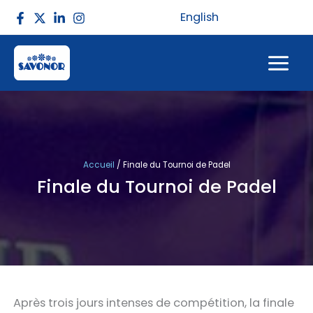
Aller
English
au
contenu
Accueil
/
Finale du Tournoi de Padel
Finale du Tournoi de Padel
Après trois jours intenses de compétition, la finale